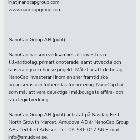
ir(at)nanocapgroup.com
www.nanocapgroup.com
NanoCap Group AB (publ)
NanoCap har som verksamhet att investera i
tillväxtbolag, primärt onoterade, samt utveckla och
lansera egna in-house projekt. Målet är att de bolag
NanoCap investerar i inom en snar framtid ska
organiseras och förberedas för notering. NanoCap har
som mål att vara delaktiga i målbolagets affärs- och
strategiutveckling.
NanoCap Group AB (publ) är listat på Nasdaq First
North Growth Market. Amudova AB är NanoCap Group
ABs Certified Adviser. Tel: 08-546 017 58 E-mail:
info@amudova.se.