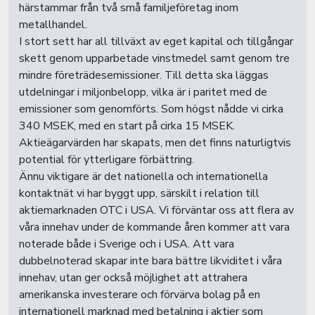
härstammar från två små familjeföretag inom
metallhandel.
I stort sett har all tillväxt av eget kapital och tillgångar
skett genom upparbetade vinstmedel samt genom tre
mindre företrädesemissioner. Till detta ska läggas
utdelningar i miljonbelopp, vilka är i paritet med de
emissioner som genomförts. Som högst nådde vi cirka
340 MSEK, med en start på cirka 15 MSEK.
Aktieägarvärden har skapats, men det finns naturligtvis
potential för ytterligare förbättring.
Ännu viktigare är det nationella och internationella
kontaktnät vi har byggt upp, särskilt i relation till
aktiemarknaden OTC i USA. Vi förväntar oss att flera av
våra innehav under de kommande åren kommer att vara
noterade både i Sverige och i USA. Att vara
dubbelnoterad skapar inte bara bättre likviditet i våra
innehav, utan ger också möjlighet att attrahera
amerikanska investerare och förvärva bolag på en
internationell marknad med betalning i aktier som