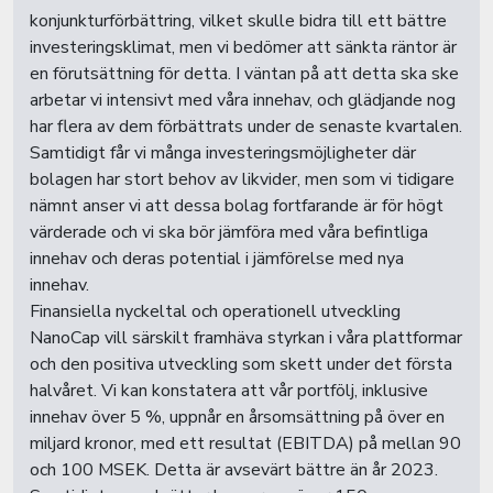
konjunkturförbättring, vilket skulle bidra till ett bättre
investeringsklimat, men vi bedömer att sänkta räntor är
en förutsättning för detta. I väntan på att detta ska ske
arbetar vi intensivt med våra innehav, och glädjande nog
har flera av dem förbättrats under de senaste kvartalen.
Samtidigt får vi många investeringsmöjligheter där
bolagen har stort behov av likvider, men som vi tidigare
nämnt anser vi att dessa bolag fortfarande är för högt
värderade och vi ska bör jämföra med våra befintliga
innehav och deras potential i jämförelse med nya
innehav.
Finansiella nyckeltal och operationell utveckling
NanoCap vill särskilt framhäva styrkan i våra plattformar
och den positiva utveckling som skett under det första
halvåret. Vi kan konstatera att vår portfölj, inklusive
innehav över 5 %, uppnår en årsomsättning på över en
miljard kronor, med ett resultat (EBITDA) på mellan 90
och 100 MSEK. Detta är avsevärt bättre än år 2023.