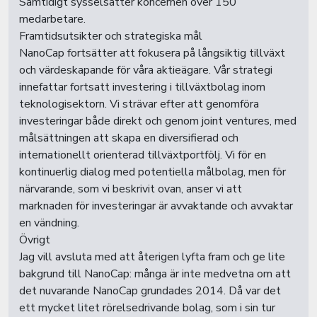
Samtidigt sysselsätter koncernen över 150
medarbetare.
Framtidsutsikter och strategiska mål
NanoCap fortsätter att fokusera på långsiktig tillväxt
och värdeskapande för våra aktieägare. Vår strategi
innefattar fortsatt investering i tillväxtbolag inom
teknologisektorn. Vi strävar efter att genomföra
investeringar både direkt och genom joint ventures, med
målsättningen att skapa en diversifierad och
internationellt orienterad tillväxtportfölj. Vi för en
kontinuerlig dialog med potentiella målbolag, men för
närvarande, som vi beskrivit ovan, anser vi att
marknaden för investeringar är avvaktande och avvaktar
en vändning.
Övrigt
Jag vill avsluta med att återigen lyfta fram och ge lite
bakgrund till NanoCap: många är inte medvetna om att
det nuvarande NanoCap grundades 2014. Då var det
ett mycket litet rörelsedrivande bolag, som i sin tur