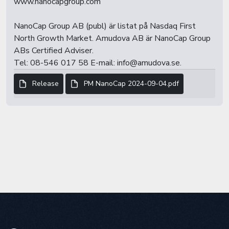
www.nanocapgroup.com
NanoCap Group AB (publ) är listat på Nasdaq First
North Growth Market. Amudova AB är NanoCap Group
ABs Certified Adviser.
Tel: 08-546 017 58 E-mail: info@amudova.se.
Release
PM NanoCap 2024-09-04.pdf